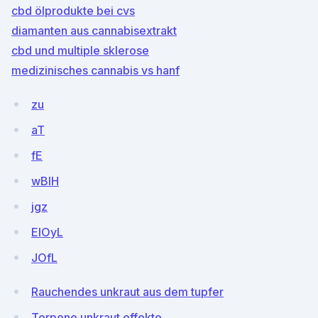
cbd ölprodukte bei cvs
diamanten aus cannabisextrakt
cbd und multiple sklerose
medizinisches cannabis vs hanf
zu
aT
fE
wBlH
jgz
EIOyL
JOfL
Rauchendes unkraut aus dem tupfer
Terpene unkraut effekte