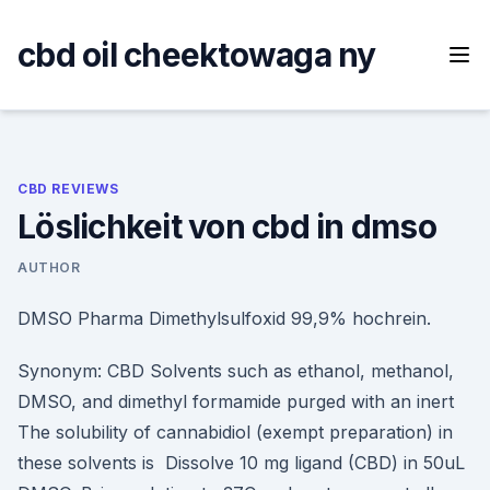
Skip
to
cbd oil cheektowaga ny
content
CBD REVIEWS
Löslichkeit von cbd in dmso
AUTHOR
DMSO Pharma Dimethylsulfoxid 99,9% hochrein.
Synonym: CBD Solvents such as ethanol, methanol,
DMSO, and dimethyl formamide purged with an inert
The solubility of cannabidiol (exempt preparation) in
these solvents is Dissolve 10 mg ligand (CBD) in 50uL