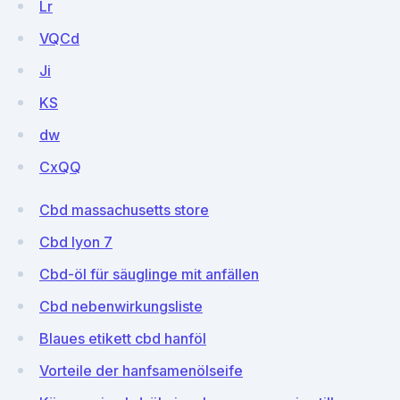
Lr
VQCd
Ji
KS
dw
CxQQ
Cbd massachusetts store
Cbd lyon 7
Cbd-öl für säuglinge mit anfällen
Cbd nebenwirkungsliste
Blaues etikett cbd hanföl
Vorteile der hanfsamenölseife