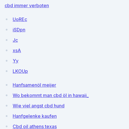
cbd immer verboten
UoREc
iSDpn
Jc
xsA
Yy
LKOUp
Hanfsamenöl meijer
Wo bekommt man cbd öl in hawaii_
Wie viel angst cbd hund
Hanfgelenke kaufen
Cbd oil athens texas