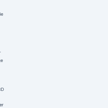
ie
r
ge
BD
er