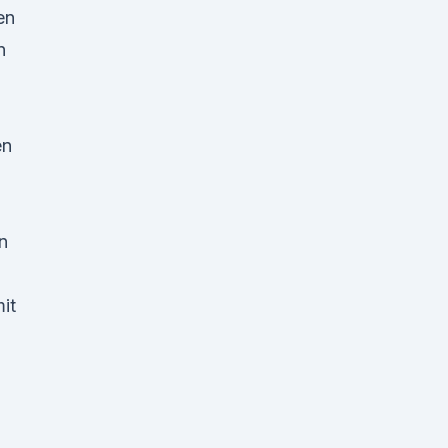
en
n
en
n
it