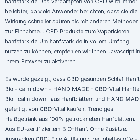
hanfstark.de Das Verdampfen von CBD wird immer
beliebter, da viele Anwender berichten, dass sie die
Wirkung schneller spüren als mit anderen Methoden
zur Einnahme… CBD Produkte zum Vaporisieren |
hanfstark.de Um hanfstark.de in vollem Umfang
nutzen zu können, empfehlen wir Ihnen Javascript i
Ihrem Browser zu aktiveren.
Es wurde gezeigt, dass CBD gesunden Schlaf Hanf
Bio - calm down - HAND MADE - CBD-Vital Hanfte
Bio "calm down" aus Hanfblättern und HAND MAD
gefertigt von CBD-Vital kaufen. Trendiges
Heißgetränk aus 100% getrockneten Hanfblättern.
Aus EU-zertifiziertem BIO-Hanf. Ohne Zusätze.
Auspacken CBD: Eine Auflistung der Inhaltsstoffe –