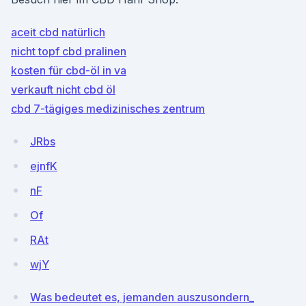
aceit cbd natürlich
nicht topf cbd pralinen
kosten für cbd-öl in va
verkauft nicht cbd öl
cbd 7-tägiges medizinisches zentrum
JRbs
ejnfK
nF
Of
RAt
wjY
Was bedeutet es, jemanden auszusondern_