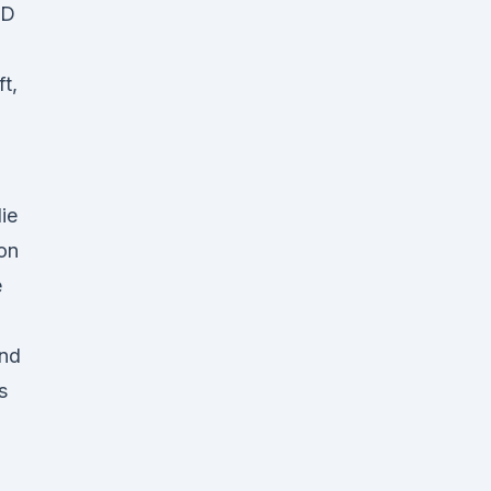
BD
t,
ie
on
e
ind
s