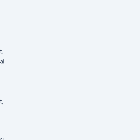
t.
al
t,
zu