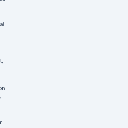
al
t,
on
e
r