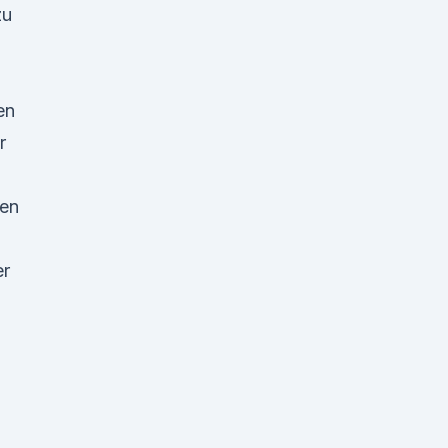
zu
en
r
len
er