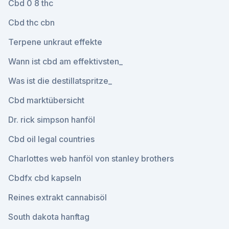
Cbd 0 8 thc
Cbd thc cbn
Terpene unkraut effekte
Wann ist cbd am effektivsten_
Was ist die destillatspritze_
Cbd marktübersicht
Dr. rick simpson hanföl
Cbd oil legal countries
Charlottes web hanföl von stanley brothers
Cbdfx cbd kapseln
Reines extrakt cannabisöl
South dakota hanftag