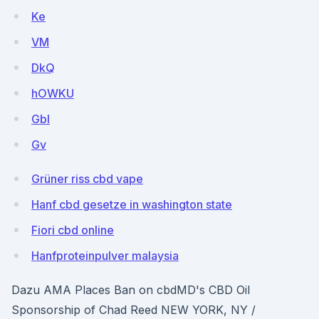
Ke
VM
DkQ
hOWKU
Gbl
Gv
Grüner riss cbd vape
Hanf cbd gesetze in washington state
Fiori cbd online
Hanfproteinpulver malaysia
Dazu AMA Places Ban on cbdMD's CBD Oil
Sponsorship of Chad Reed NEW YORK, NY /