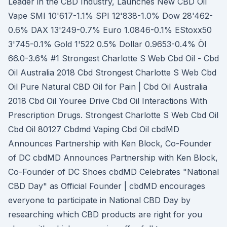
Leader in the CBD Industry, Launches New CBD Oil
Vape SMI 10'617-1.1% SPI 12'838-1.0% Dow 28'462-
0.6% DAX 13'249-0.7% Euro 1.0846-0.1% EStoxx50
3'745-0.1% Gold 1'522 0.5% Dollar 0.9653-0.4% Öl
66.0-3.6% #1 Strongest Charlotte S Web Cbd Oil - Cbd
Oil Australia 2018 Cbd Strongest Charlotte S Web Cbd
Oil Pure Natural CBD Oil for Pain | Cbd Oil Australia
2018 Cbd Oil Youree Drive Cbd Oil Interactions With
Prescription Drugs. Strongest Charlotte S Web Cbd Oil
Cbd Oil 80127 Cbdmd Vaping Cbd Oil cbdMD
Announces Partnership with Ken Block, Co-Founder
of DC cbdMD Announces Partnership with Ken Block,
Co-Founder of DC Shoes cbdMD Celebrates "National
CBD Day" as Official Founder | cbdMD encourages
everyone to participate in National CBD Day by
researching which CBD products are right for you