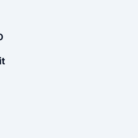
D
e
it