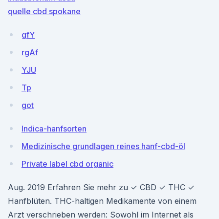
quelle cbd spokane
gfY
rgAf
YJU
Tp
got
Indica-hanfsorten
Medizinische grundlagen reines hanf-cbd-öl
Private label cbd organic
Aug. 2019 Erfahren Sie mehr zu ✓ CBD ✓ THC ✓
Hanfblüten. THC-haltigen Medikamente von einem
Arzt verschrieben werden: Sowohl im Internet als