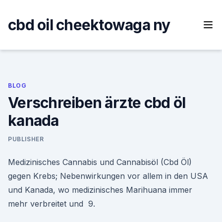
Skip
to
cbd oil cheektowaga ny
content
BLOG
Verschreiben ärzte cbd öl
kanada
PUBLISHER
Medizinisches Cannabis und Cannabisöl (Cbd Öl)
gegen Krebs; Nebenwirkungen vor allem in den USA
und Kanada, wo medizinisches Marihuana immer
mehr verbreitet und 9.